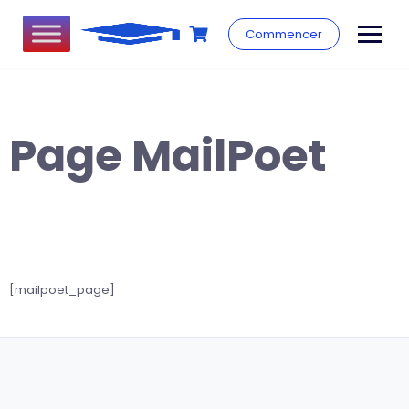
Commencer
Page MailPoet
[mailpoet_page]