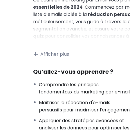
essentielles de 2024
. Commencez par maî
liste d’emails ciblée à la
rédaction persu
méticuleusement, vous guide à travers la 
segmentation avancée, et assure votre con
quiz
pour consolider vos connaissances à
équiper des compétences nécessaires po
jamais auparavant. Sortez de ce cours n
Afficher plus
approfondie du marketing par email mais a
dynamiquement dans un paysage digital en
Qu’allez-vous apprendre ?
Comprendre les principes
fondamentaux du marketing par e-mail
Maîtriser la rédaction d'e-mails
persuasifs pour maximiser l'engagemen
Appliquer des stratégies avancées et
analyser les données pour optimiser les